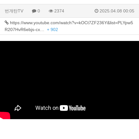
번개탄TV
0
2374
2025.04.08 00:05
https://www.youtube.com/watch?v=kOCt7ZF236Y&list=PLYpw5
R207HvR6ebjs-cx…
+ 902