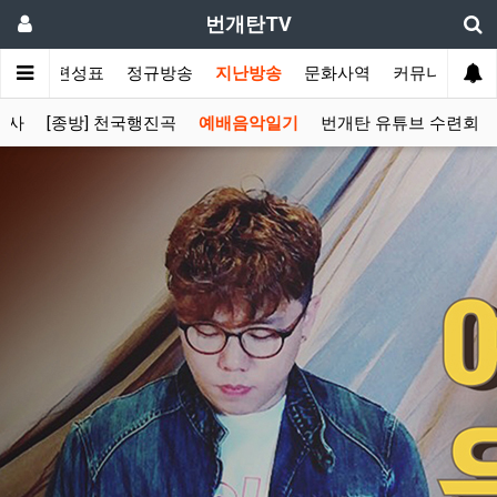
번개탄TV
주간 편성표
정규방송
지난방송
문화사역
커뮤니티
찬사
[종방] 천국행진곡
예배음악일기
번개탄 유튜브 수련회