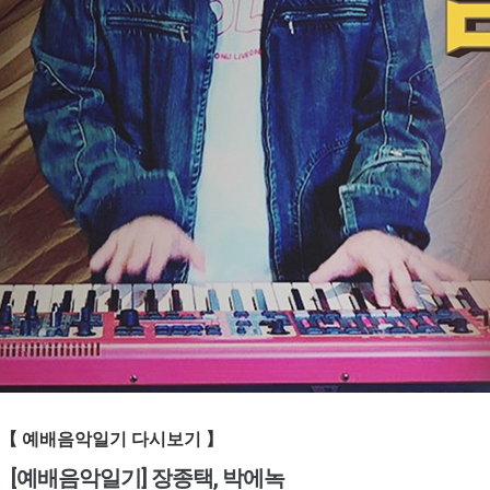
【
예배음악일기
다시보기 】
[예배음악일기] 장종택, 박에녹