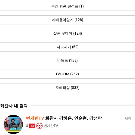
주간 방송 편성표 (1)
예배음악일기 (128)
샬롬 굿데이 (124)
지피지기 (59)
번특톡 (152)
Edu-Fire (262)
오예타임 (832)
화찬사 내 결과
번개탄TV
화찬사 김하은, 안순현, 감성팍
새창
번개탄TV
M